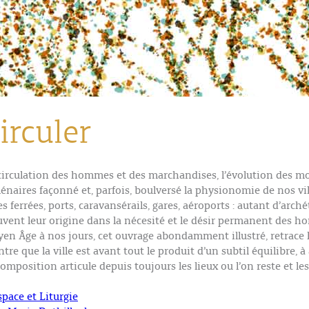
irculer
circulation des hommes et des marchandises, l’évolution des mo
lénaires façonné et, parfois, boulversé la physionomie de nos vil
es ferrées, ports, caravansérails, gares, aéroports : autant d’arch
uvent leur origine dans la nécesité et le désir permanent des hom
en Âge à nos jours, cet ouvrage abondamment illustré, retrace l
tre que la ville est avant tout le produit d’un subtil équilibre, à
composition articule depuis toujours les lieux ou l’on reste et le
space et Liturgie