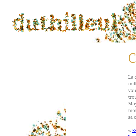
C
La 
mil
voi
tro
Moy
mon
sa 
«
E