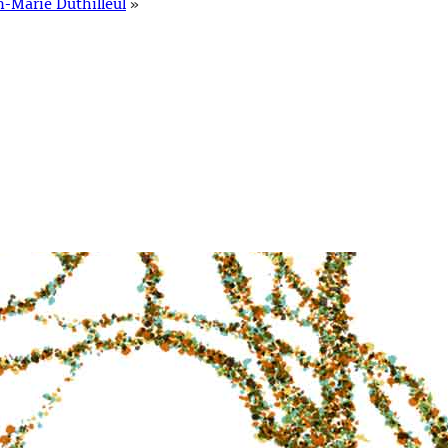
n-Marie Duthilleul
»