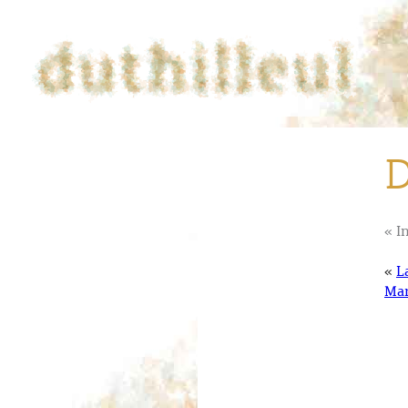
D
« I
«
L
Mar