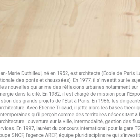
an-Marie Duthilleul, né en 1952, est architecte (École de Paris L
tionale des ponts et chaussées). En 1977, il s’investit sur le suje
lles nouvelles qui anime des réflexions urbaines notamment sur la c
énergie dans la cité. En 1982, il est chargé de mission pour l’Exp
stion des grands projets de l’État à Paris. En 1986, les dirigeant
architecture. Avec Étienne Tricaud, il jette alors les bases théo
ntemporaines qu’il perçoit comme des territoires nécessitant à 
architecture : ouverture sur la ville, intermodalité, gestion des 
rvices. En 1997, lauréat du concours international pour la gare TG
oupe SNCF, l’agence AREP, équipe pluridisciplinaire qui s’invest