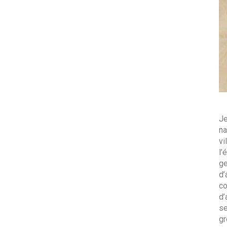
Je
na
vi
l’
ge
d’
co
d’
se
gr