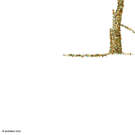
© duthilleul 2026