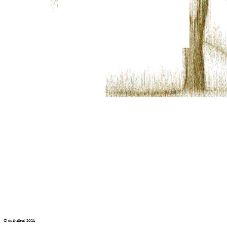
© duthilleul 2026