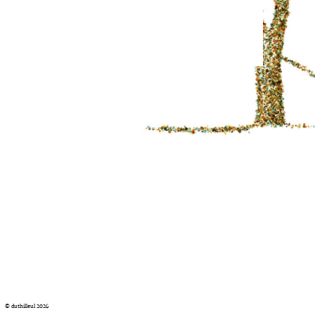
© duthilleul 2026