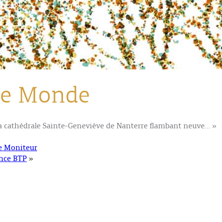
e Monde
a cathédrale Sainte-Geneviève de Nanterre flambant neuve… »
e Moniteur
nce BTP
»