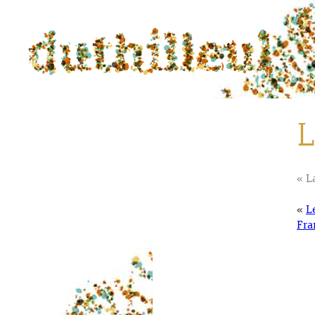
L
« L
«
L
Fra