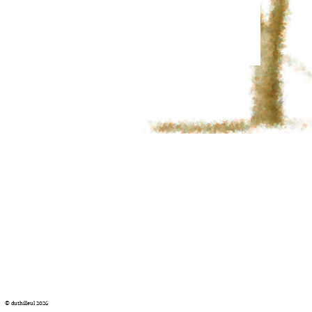
© duthilleul 2026