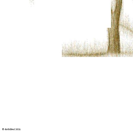
© duthilleul 2026