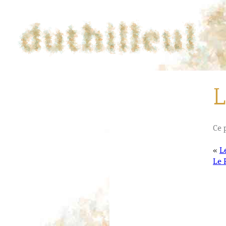
L
Ce 
«
L
Le 