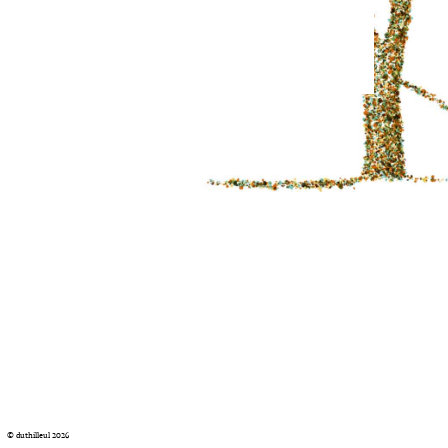
© duthilleul 2026