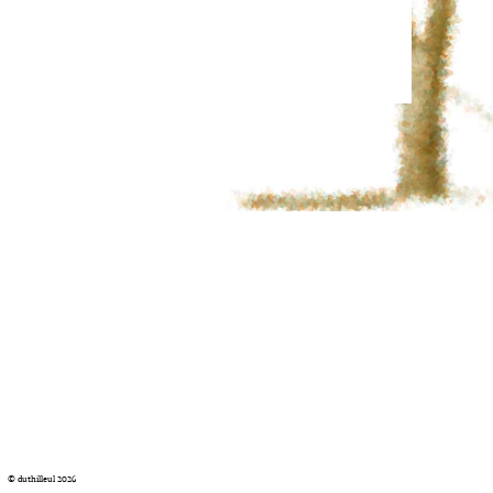
© duthilleul 2026