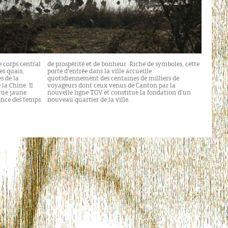
e corps central
symboles, cette
es quais,
cueille
s de la
iers de
 la Chine. Il
ton par la
rue jaune
ation d’un
once des temps
nouveau quartier de la ville.