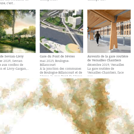
use, c’est…
 de Sevran-Livry
Gare du Pont de Sèvres
Auvents de la gare routière
de Versailles Chantiers
er 2026, Sevran
mai 2025, Boulogne-
e aux confins de
Billancourt
décembre 2019, Versailles
n et Livry-Gargan,…
À la jonction des communes
La gare routière de
de Boulogne-Billancourt et de
Versailles-Chantiers, face
Sèvres, la gare Pont de Sèvres
aux…
s’insère sous le quai Georges
Gorse
’installer