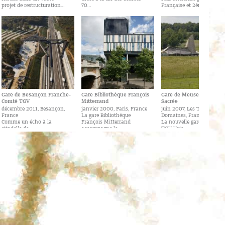
projet de restructuration…
70…
Française et 2ème gare…
Gare de Besançon Franche-
Gare Bibliothèque François
Gare de Meuse TGV – Voi
Comté TGV
Mitterrand
Sacrée
décembre 2011, Besançon,
janvier 2000, Paris, France
juin 2007, Les Trois-
France
La gare Bibliothèque
Domaines, France
Comme un écho à la
François Mitterrand
La nouvelle gare de Meuse
citadelle de…
accompagne le…
TGV Voie…