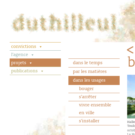
convictions
l’agence
b
projets
dans le temps
publications
par les matières
dans les usages
bouger
s’arrêter
vivre ensemble
en ville
s’installer
Halle
Toul
octob
La Ha