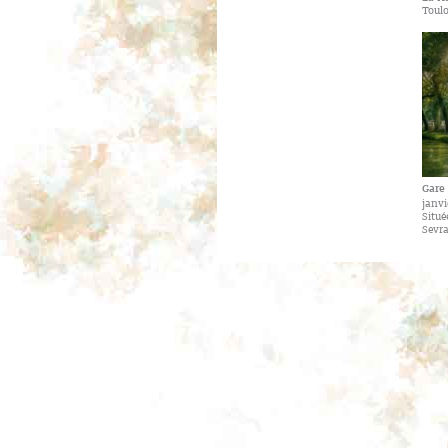
Toulo
Gare
janvi
Situé
Sevra
s