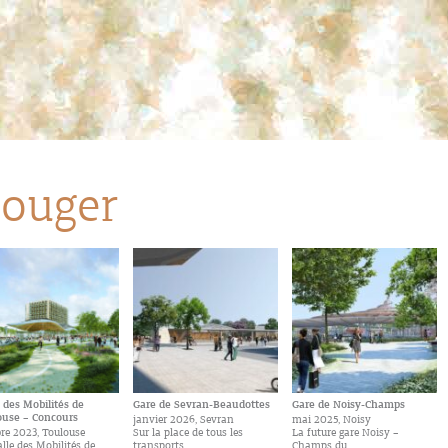
ouger
 des Mobilités de
Gare de Sevran-Beaudottes
Gare de Noisy-Champs
ouse – Concours
janvier 2026, Sevran
mai 2025, Noisy
re 2023, Toulouse
Sur la place de tous les
La future gare Noisy –
lle des Mobilités de
transports,…
Champs du…