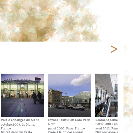
Pôle d’échanges du Mans
Espace Transilien Gare Paris
Réaménagement de la g
Nord
Paris Saint Lazare
octobre 2009, Le Mans,
France
juillet 2002, Paris, France
avril 2012, Paris, France
Inscrit dans un vaste
Créée à la fin des années
Plus ancienne gare