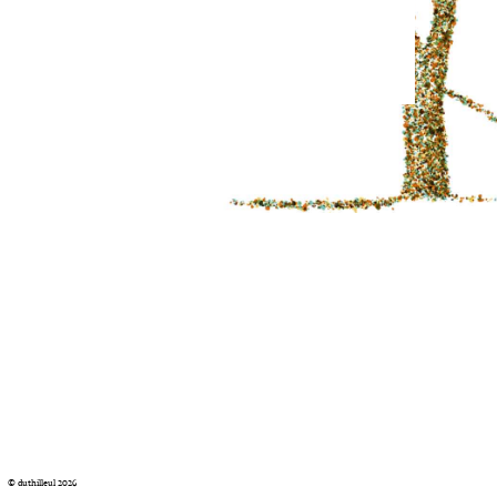
© duthilleul 2026