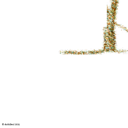
© duthilleul 2026