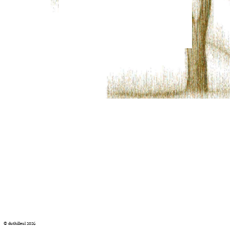
© duthilleul 2026