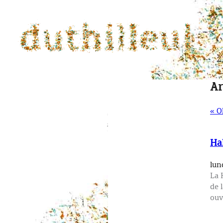
Ar
« O
Hal
lund
La 
de 
ouv