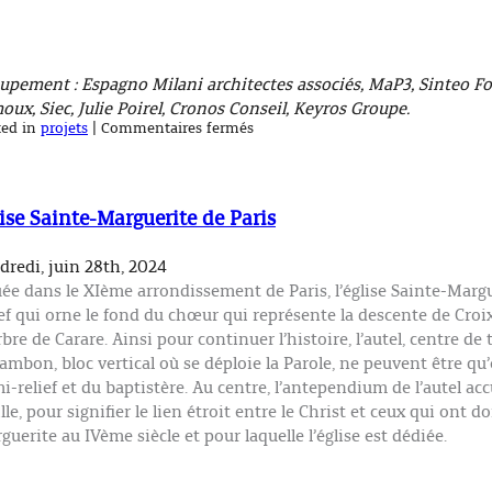
upement : Espagno Milani architectes associés, MaP3, Sinteo Fo
oux, Siec, Julie Poirel, Cronos Conseil, Keyros Groupe.
sur
ted in
projets
|
Commentaires fermés
Halle
des
Mobilités
de
Toulouse
ise Sainte-Marguerite de Paris
–
Concours
dredi, juin 28th, 2024
uée dans le XIème arrondissement de Paris, l’église Sainte-Marg
ief qui orne le fond du chœur qui représente la descente de Croi
bre de Carare. Ainsi pour continuer l’histoire, l’autel, centre de 
l’ambon, bloc vertical où se déploie la Parole, ne peuvent être qu
i-relief et du baptistère. Au centre, l’antependium de l’autel acc
ille, pour signifier le lien étroit entre le Christ et ceux qui ont 
guerite au IVème siècle et pour laquelle l’église est dédiée.