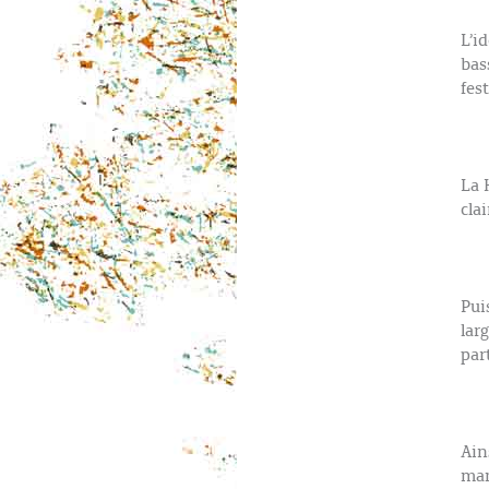
L’i
bas
fes
La 
cla
Pui
lar
par
Ain
man