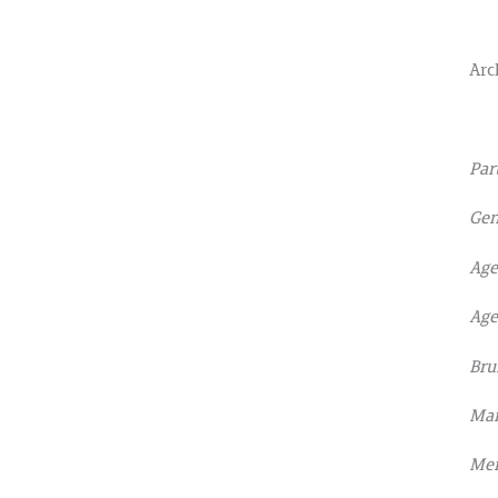
Arc
Par
Gen
Age
Age
Bru
Mar
Mer