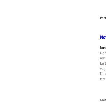
Pos
No
lun
L’a
mus
La 
vag
Une
tir
Maî