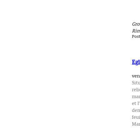
Gro
Rim
Pos
Egl
ven
Sit
rel
mar
et 
dem
feu
Mar