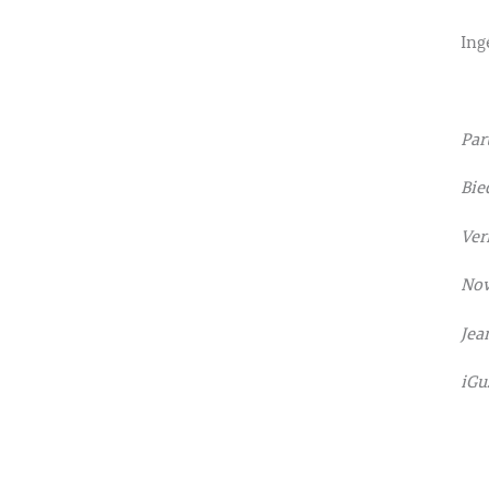
Ing
Par
Bie
Verr
Nov
Jea
iGu