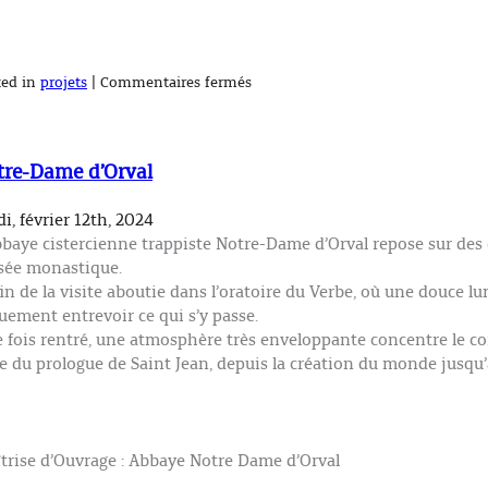
sur
ted in
projets
|
Commentaires fermés
Réhabilitation
de
la
Cure
des
tre-Dame d’Orval
Frères
de
la
communauté
di, février 12th, 2024
Saint
bbaye cistercienne trappiste Notre-Dame d’Orval repose sur des 
Jean
ée monastique.
fin de la visite aboutie dans l’oratoire du Verbe, où une douce lu
uement entrevoir ce qui s’y passe.
 fois rentré, une atmosphère très enveloppante concentre le cor
ée du prologue de Saint Jean, depuis la création du monde jusqu’à
trise d’Ouvrage : Abbaye Notre Dame d’Orval