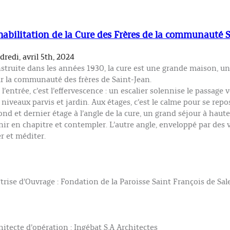
Sainte-
Marguerite
de
Paris
abilitation de la Cure des Frères de la communauté 
dredi, avril 5th, 2024
struite dans les années 1930, la cure est une grande maison, un 
r la communauté des frères de Saint-Jean.
 l’entrée, c’est l’effervescence : un escalier solennise le passage v
 niveaux parvis et jardin. Aux étages, c’est le calme pour se re
ond et dernier étage à l’angle de la cure, un grand séjour à haute
nir en chapitre et contempler. L’autre angle, enveloppé par des v
er et méditer.
trise d’Ouvrage : Fondation de la Paroisse Saint François de Sal
hitecte d’opération : Ingébat S.A Architectes