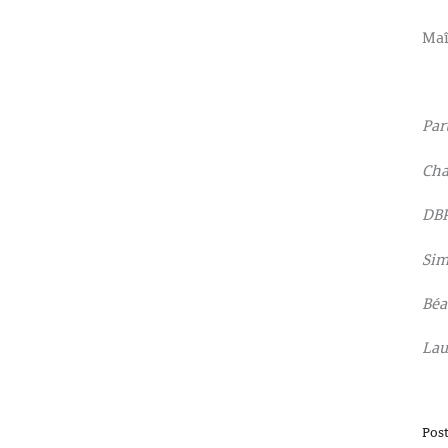
Maî
Par
Cha
DBP
Sim
Béa
Lau
Pos