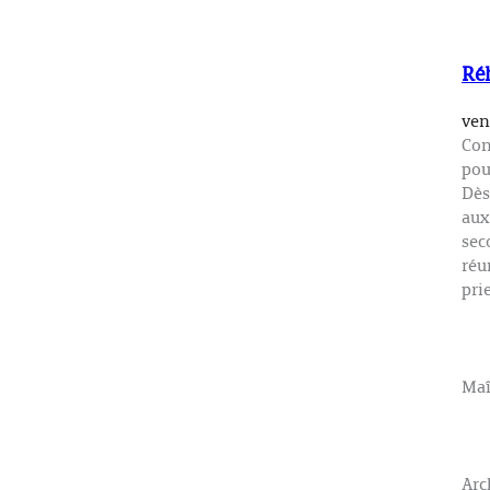
Réh
ven
Con
pou
Dès
aux
sec
réu
pri
Maî
Arc