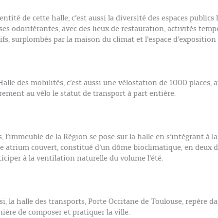
dentité de cette halle, c’est aussi la diversité des espaces publ
ses odoriférantes, avec des lieux de restauration, activités tem
tifs, surplombés par la maison du climat et l’espace d’exposition
Halle des mobilités, c’est aussi une vélostation de 1000 places,
irement au vélo le statut de transport à part entière.
s, l’immeuble de la Région se pose sur la halle en s’intégrant à 
ge atrium couvert, constitué d’un dôme bioclimatique, en deux dô
ticiper à la ventilation naturelle du volume l’été.
si, la halle des transports, Porte Occitane de Toulouse, repère d
ière de composer et pratiquer la ville.